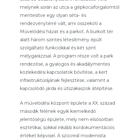
melynek során az utca a gépkocsiforgalomtól
mentesítve egy olyan séta- és
rendezvénytérré vált, ami összeköti a
Művelődési házat és a parkot. A burkolt tér
alatt három szintes létesítmény épült
szolgáltató funkciókkal és két szint
mélygarázzsal. A program része volt a park
rendezése, a gyalogos és akadálymentes
közlekedési kapcsolatok bővítése, a kert
infrastruktúrájának fejlesztése, valamint a
kapcsolódó járda és útszakaszok átépítése.
A művelődési központ épülete a XX. század
második felének egyik kiemelkedő
jelentőségű épülete, mely nem elsősorban
esztétikai, sokkal inkább kordokumentációs
értéket képvisel. A szocreál modernista