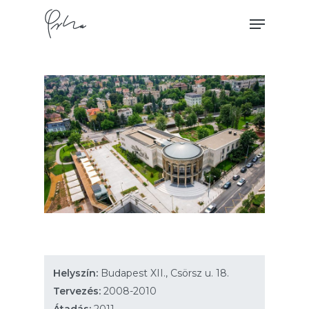
Skip
Menu
to
main
content
Helyszín:
Budapest XII., Csörsz u. 18.
Tervezés:
2008-2010