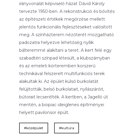
irányvonalát képviselő házat Dávid Károly
tervezte 1950-ben. A rekonstrukció és bővítés
az építészeti értékek megőrzése mellett
jelentős funkcionális fejlesztéseket valósított
meg. A színházterem nézőterét mozgatható
padozatra helyezve lehetőség nyílik
bálteremmé alakítani a teret. A kert felé egy
szabadtéri színpad létesült, a klubszárnyban
és az emeleti körteremben korszerű
technikával felszerelt multifunkciós terek
alakultak ki. Az épület külső burkolatát
felújították, belső burkolatait, nyílászáróit,
bútorait lecserélték. A kertben, a Jagelló út
mentén, a biopiac ideiglenes építményei
helyett pavilonsor épült.
#középület
#kultúra