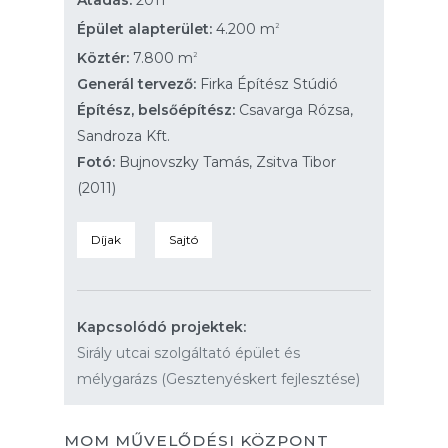
Átadás:
2011
Épület alapterület:
4.200 m
2
Köztér:
7.800 m
2
Generál tervező:
Firka Építész Stúdió
Építész, belsőépítész:
Csavarga Rózsa,
Sandroza Kft.
Fotó:
Bujnovszky Tamás, Zsitva Tibor
(2011)
Díjak
Sajtó
Kapcsolódó projektek:
Sirály utcai szolgáltató épület és
mélygarázs (Gesztenyéskert fejlesztése)
MOM MŰVELŐDÉSI KÖZPONT