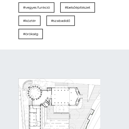
#vegyes funkció
#belsőépítészet
#köztér
#szabadidő
#örökség