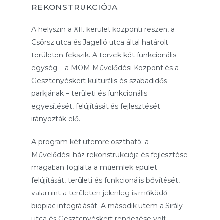
REKONSTRUKCIÓJA
A helyszín a XII. kerület központi részén, a
Csörsz utca és Jagelló utca által határolt
területen fekszik. A tervek két funkcionális
egység – a MOM Művelődési Központ és a
Gesztenyéskert kulturális és szabadidős
parkjának – területi és funkcionális
egyesítését, felújítását és fejlesztését
irányozták elő.
A program két ütemre osztható: a
Művelődési ház rekonstrukciója és fejlesztése
magában foglalta a műemlék épület
felújítását, területi és funkcionális bővítését,
valamint a területen jelenleg is működő
biopiac integrálását. A második ütem a Sirály
utca és Gesztenyéskert rendezése volt,