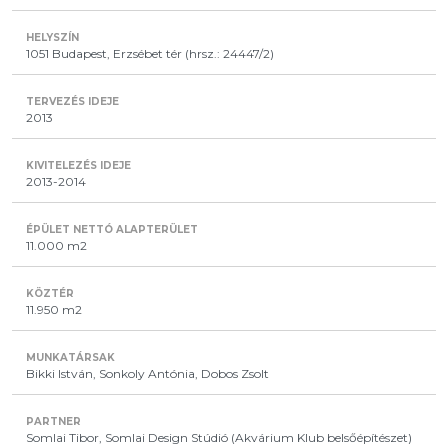
1051 Budapest, Erzsébet tér (hrsz.: 24447/2)
2013
2013-2014
11.000 m2
11.950 m2
Bikki István, Sonkoly Antónia, Dobos Zsolt
Somlai Tibor, Somlai Design Stúdió (Akvárium Klub belsőépítészet)