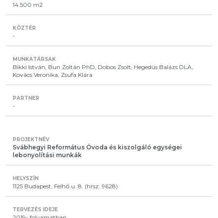
14.500 m2
-
Bikki István, Bun Zoltán PhD, Dobos Zsolt, Hegedüs Balázs DLA,
Kovács Veronika, Zsufa Klára
-
Svábhegyi Református Óvoda és kiszolgáló egységei
lebonyolítási munkák
1125 Budapest, Felhő u. 8. (hrsz: 9628)
2019- folyamatban