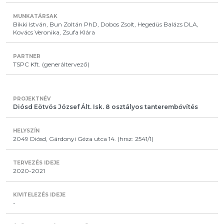
Bikki István, Bun Zoltán PhD, Dobos Zsolt, Hegedüs Balázs DLA,
Kovács Veronika, Zsufa Klára
TSPC Kft. (generáltervező)
Diósd Eötvös József Ált. Isk. 8 osztályos tanterembővítés
2049 Diósd, Gárdonyi Géza utca 14. (hrsz: 2541/1)
2020-2021
-