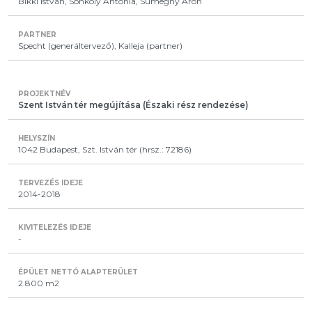
Bikki István, Sonkoly Antónia, Sümeghy Áron
Specht (generáltervező), Kalleja (partner)
Szent István tér megújítása (Északi rész rendezése)
1042 Budapest, Szt. István tér (hrsz.: 72186)
2014-2018
-
2.800 m2