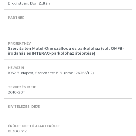
Bikki István, Bun Zoltán
-
Szervita téri Motel-One szálloda és parkolóház (volt OMFB-
irodaház és INTERAG-parkolóház átépítése)
1052 Budapest, Szervita tér 8-9. (hrsz.: 24366/1-2)
2010-2011
-
19.300 m2