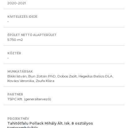
2020-2021
-
5.750 m2
-
Bikki István, Bun Zoltán PhD, Dobos Zsolt, Hegedüs Balázs DLA,
Kovács Veronika, Zsufa Klára
TSPC Kft. (generáltervező)
Tahitótfalu Pollack Mihály Ált. Isk. 8 osztályos
tanterembővítés