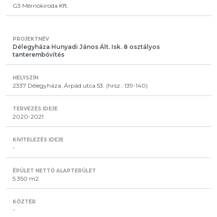
G3 Mérnökiroda Kft.
Délegyháza Hunyadi János Ált. Isk. 8 osztályos
tanterembővítés
2337 Délegyháza, Árpád utca 53. (hrsz.: 139-140)
2020-2021
-
5.350 m2
-