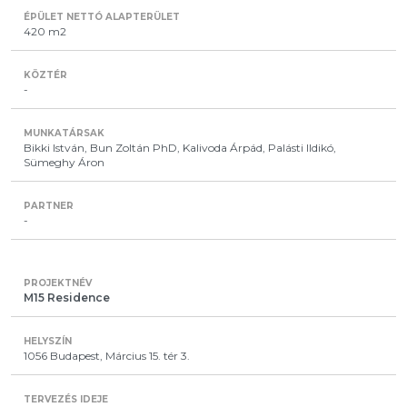
420 m2
-
Bikki István, Bun Zoltán PhD, Kalivoda Árpád, Palásti Ildikó,
Sümeghy Áron
-
M15 Residence
1056 Budapest, Március 15. tér 3.