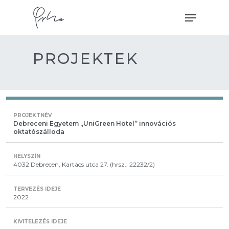
Skip
Menu
to
main
content
PROJEKTEK
Debreceni Egyetem „UniGreen Hotel” innovációs
oktatószálloda
4032 Debrecen, Kartács utca 27. (hrsz.: 22232/2)
2022