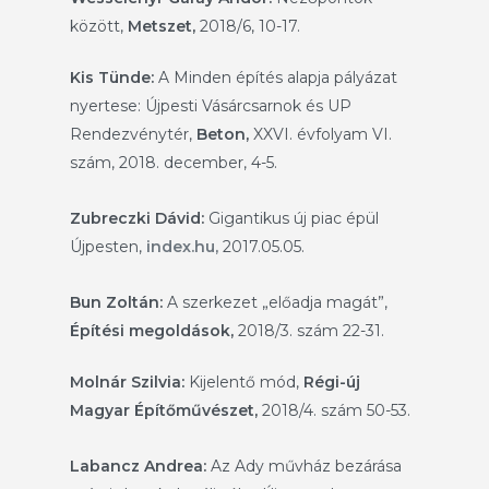
között,
Metszet,
2018/6, 10-17.
Kis Tünde:
A Minden építés alapja pályázat
nyertese: Újpesti Vásárcsarnok és UP
Rendezvénytér,
Beton,
XXVI. évfolyam VI.
szám, 2018. december, 4-5.
Zubreczki Dávid
:
Gigantikus új piac épül
Újpesten,
index.hu,
2017.05.05.
Bun Zoltán:
A szerkezet „előadja magát”,
Építési megoldások,
2018/3. szám 22-31.
Molnár Szilvia:
Kijelentő mód,
Régi-új
Magyar Építőművészet,
2018/4. szám 50-53.
Labancz Andrea
:
Az Ady művház bezárása