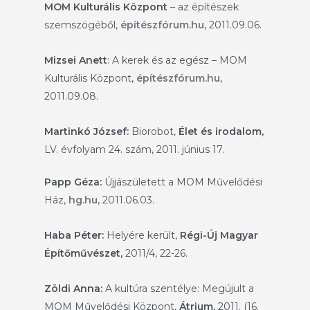
MOM Kulturális Központ
– az építészek
szemszögéből,
építészfórum.hu,
2011.09.06.
Mizsei Anett
: A kerek és az egész – MOM
Kulturális Központ,
építészfórum.hu,
2011.09.08.
Martinkó József:
Biorobot,
Élet és irodalom,
LV. évfolyam 24. szám, 2011. június 17.
Papp Géza:
Újjászületett a MOM Művelődési
Ház,
hg.hu,
2011.06.03.
Haba Péter:
Helyére került,
Régi-Új Magyar
Építőművészet,
2011/4, 22-26.
Zöldi Anna:
A kultúra szentélye: Megújult a
MOM Művelődési Központ,
Átrium,
2011. (16.