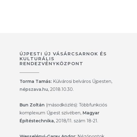
ÚJPESTI ÚJ VÁSÁRCSARNOK ÉS
KULTURÁLIS
RENDEZVÉNYKÖZPONT
Torma Tamás:
Külvárosi belváros Újpesten,
népszava.hu,
2018.10.30.
Bun Zoltán
(másodközlés): Többfunkciós
komplexum Újpest szívében,
Magyar
Építéstechnika,
2018/11. szám 18-21.
Wesselényi-Garay Andor:
Nézőpontok