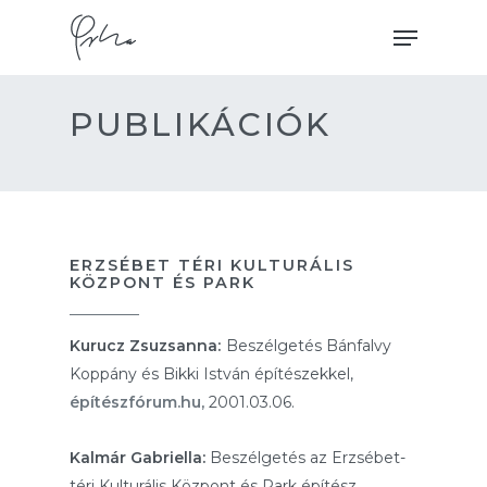
Skip
Menu
to
main
content
PUBLIKÁCIÓK
ERZSÉBET TÉRI KULTURÁLIS
KÖZPONT ÉS PARK
Kurucz Zsuzsanna:
Beszélgetés Bánfalvy
Koppány és Bikki István építészekkel,
építészfórum.hu,
2001.03.06.
Kalmár Gabriella:
Beszélgetés az Erzsébet-
téri Kulturális Központ és Park építész