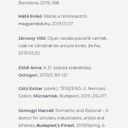
Barcelona, 2019, 368.
Máté Enikő:
Kilátás a tetőteraszról,
magyaridok.hu,
2019.01.07.
Jánossy Villő:
Olyan csodás piacaink vannak,
csak ne zárnának be annyira korán,
24.hu,
2019.03.30.
Zöldi Anna:
A 21. század szakralitása,
Octogon,
2019/3, 80-121.
Götz Eszter
(szerk.): TÉR///ERŐ, II. Nemzeti
Szalon,
Műcsarnok,
Budapest, 2019, 216-217.
Somogyi Marcell:
Romantic and Rational – A
district for scholars, industrialists, artists and
athletes,
Budapest’s Finest,
2019/Spring, 6-