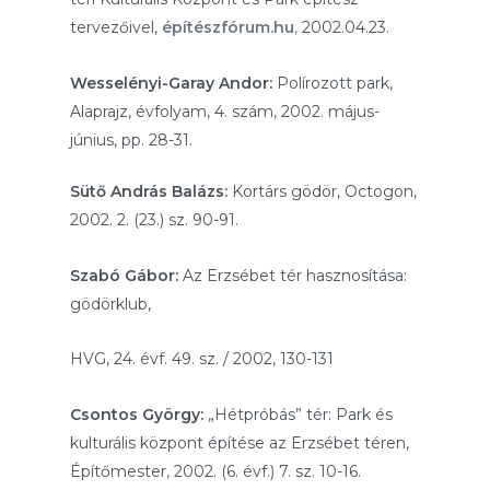
tervezőivel,
építészfórum.hu
,
2002.04.23.
Wesselényi-Garay Andor:
Polírozott park,
Alaprajz, évfolyam, 4. szám, 2002. május-
június, pp. 28-31.
Sütő András Balázs:
Kortárs gödör, Octogon,
2002. 2. (23.) sz. 90-91.
Szabó Gábor:
Az Erzsébet tér hasznosítása:
gödörklub,
HVG,
24. évf. 49. sz. / 2002, 130-131
Csontos György:
„Hétpróbás” tér: Park és
kulturális központ építése az Erzsébet téren,
Építőmester, 2002. (6. évf.) 7. sz. 10-16.