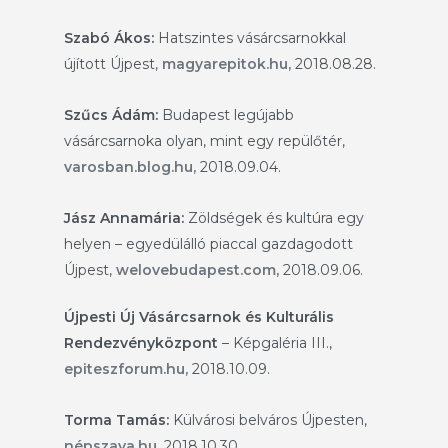
Szabó Ákos:
Hatszintes vásárcsarnokkal
újított Újpest,
magyarepitok.hu,
2018.08.28.
Szűcs Ádám:
Budapest legújabb
vásárcsarnoka olyan, mint egy repülőtér
,
varosban.blog.hu,
2018.09.04.
Jász Annamária:
Zöldségek és kultúra egy
helyen – egyedülálló piaccal gazdagodott
Újpest,
welovebudapest.com,
2018.09.06.
Újpesti Új Vásárcsarnok és Kulturális
Rendezvényközpont
– Képgaléria III.,
epiteszforum.hu,
2018.10.09.
Torma Tamás:
Külvárosi belváros Újpesten,
népszava.hu,
2018.10.30.