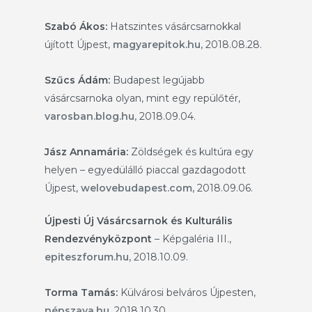
Szabó Ákos:
Hatszintes vásárcsarnokkal
újított Újpest,
magyarepitok.hu,
2018.08.28.
Szűcs Ádám:
Budapest legújabb
vásárcsarnoka olyan, mint egy repülőtér
,
varosban.blog.hu,
2018.09.04.
Jász Annamária:
Zöldségek és kultúra egy
helyen – egyedülálló piaccal gazdagodott
Újpest,
welovebudapest.com,
2018.09.06.
Újpesti Új Vásárcsarnok és Kulturális
Rendezvényközpont
– Képgaléria III.,
epiteszforum.hu,
2018.10.09.
Torma Tamás:
Külvárosi belváros Újpesten,
népszava.hu,
2018.10.30.