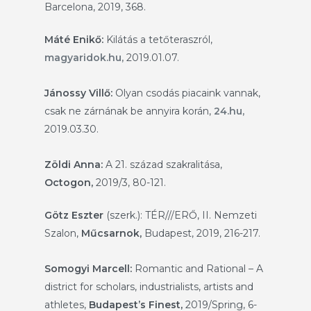
Barcelona, 2019, 368.
Máté Enikő:
Kilátás a tetőteraszról,
magyaridok.hu,
2019.01.07.
Jánossy Villő:
Olyan csodás piacaink vannak,
csak ne zárnának be annyira korán,
24.hu,
2019.03.30.
Zöldi Anna:
A 21. század szakralitása,
Octogon,
2019/3, 80-121.
Götz Eszter
(szerk.): TÉR///ERŐ, II. Nemzeti
Szalon,
Műcsarnok,
Budapest, 2019, 216-217.
Somogyi Marcell:
Romantic and Rational – A
district for scholars, industrialists, artists and
athletes,
Budapest’s Finest,
2019/Spring, 6-