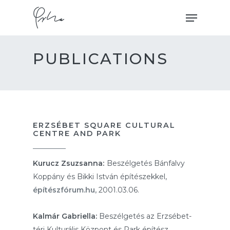
Skip
Menu
to
main
content
PUBLICATIONS
ERZSÉBET SQUARE CULTURAL
CENTRE AND PARK
Kurucz Zsuzsanna:
Beszélgetés Bánfalvy
Koppány és Bikki István építészekkel,
építészfórum.hu,
2001.03.06.
Kalmár Gabriella:
Beszélgetés az Erzsébet-
téri Kulturális Központ és Park építész