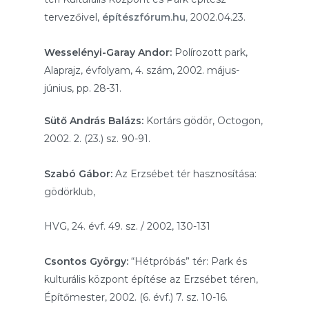
tervezőivel,
építészfórum.hu
,
2002.04.23.
Wesselényi-Garay Andor:
Polírozott park,
Alaprajz, évfolyam, 4. szám, 2002. május-
június, pp. 28-31.
Sütő András Balázs:
Kortárs gödör, Octogon,
2002. 2. (23.) sz. 90-91.
Szabó Gábor:
Az Erzsébet tér hasznosítása:
gödörklub,
HVG,
24. évf. 49. sz. / 2002, 130-131
Csontos György:
“Hétpróbás” tér: Park és
kulturális központ építése az Erzsébet téren,
Építőmester, 2002. (6. évf.) 7. sz. 10-16.