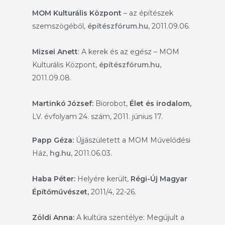
MOM Kulturális Központ
– az építészek
szemszögéből,
építészfórum.hu,
2011.09.06.
Mizsei Anett
: A kerek és az egész – MOM
Kulturális Központ,
építészfórum.hu,
2011.09.08.
Martinkó József:
Biorobot,
Élet és irodalom,
LV. évfolyam 24. szám, 2011. június 17.
Papp Géza:
Újjászületett a MOM Művelődési
Ház,
hg.hu,
2011.06.03.
Haba Péter:
Helyére került,
Régi-Új Magyar
Építőművészet,
2011/4, 22-26.
Zöldi Anna:
A kultúra szentélye: Megújult a