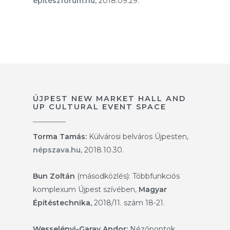
építészfórum.hu,
2018.09.29.
ÚJPEST NEW MARKET HALL AND
UP CULTURAL EVENT SPACE
Torma Tamás:
Külvárosi belváros Újpesten,
népszava.hu,
2018.10.30.
Bun Zoltán
(másodközlés): Többfunkciós
komplexum Újpest szívében,
Magyar
Építéstechnika,
2018/11. szám 18-21.
Wesselényi-Garay Andor:
Nézőpontok