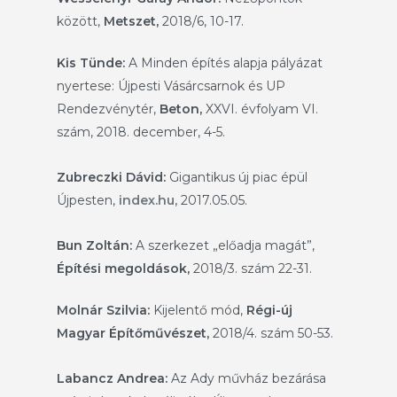
között,
Metszet,
2018/6, 10-17.
Kis Tünde:
A Minden építés alapja pályázat
nyertese: Újpesti Vásárcsarnok és UP
Rendezvénytér,
Beton,
XXVI. évfolyam VI.
szám, 2018. december, 4-5.
Zubreczki Dávid
:
Gigantikus új piac épül
Újpesten,
index.hu,
2017.05.05.
Bun Zoltán:
A szerkezet „előadja magát”,
Építési megoldások,
2018/3. szám 22-31.
Molnár Szilvia:
Kijelentő mód,
Régi-új
Magyar Építőművészet,
2018/4. szám 50-53.
Labancz Andrea
:
Az Ady művház bezárása