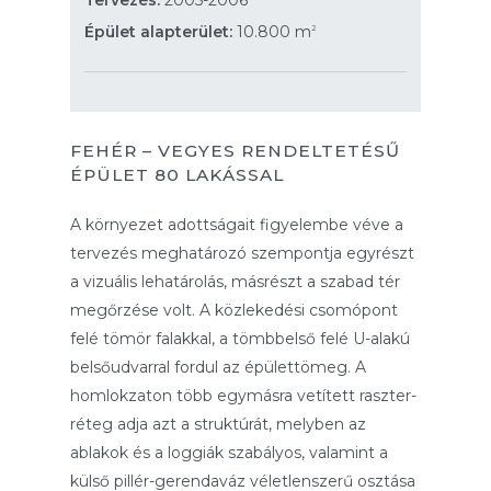
Tervezés:
2005-2006
Épület alapterület:
10.800 m
2
FEHÉR – VEGYES RENDELTETÉSŰ
ÉPÜLET 80 LAKÁSSAL
A környezet adottságait figyelembe véve a
tervezés meghatározó szempontja egyrészt
a vizuális lehatárolás, másrészt a szabad tér
megőrzése volt. A közlekedési csomópont
felé tömör falakkal, a tömbbelső felé U-alakú
belsőudvarral fordul az épülettömeg. A
homlokzaton több egymásra vetített raszter-
réteg adja azt a struktúrát, melyben az
ablakok és a loggiák szabályos, valamint a
külső pillér-gerendaváz véletlenszerű osztása