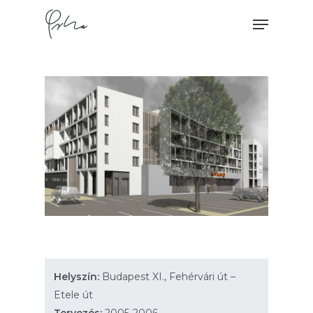
Skip
Menu
to
main
content
Helyszín:
Budapest XI., Fehérvári út –
Etele út