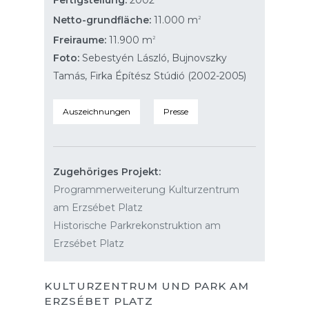
Fertigstellung:
2002
Netto-grundfläche:
11.000 m
2
Freiraume:
11.900 m
2
Foto:
Sebestyén László, Bujnovszky
Tamás, Firka Építész Stúdió (2002-2005)
Auszeichnungen
Presse
Zugehöriges Projekt
:
Programmerweiterung Kulturzentrum
am Erzsébet Platz
Historische Parkrekonstruktion am
Erzsébet Platz
KULTURZENTRUM UND PARK AM
ERZSÉBET PLATZ