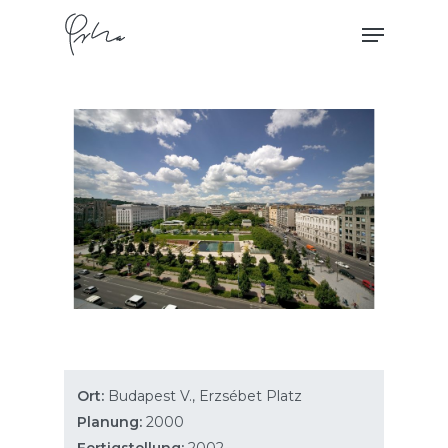
Skip
Menu
to
main
content
Ort:
Budapest V., Erzsébet Platz
Planung:
2000